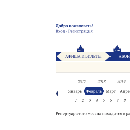
Добро пожаловать!
Вход
/
Pегистрация
АФИША И БИЛЕТЫ
АБОН
2017
2018
2019
Январь
Февраль
Март
Апре
1
2
3
4
5
6
7
8
Репертуар этого месяца находится в р