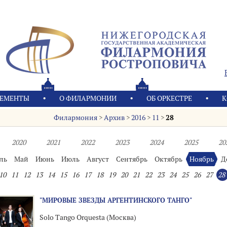
ЕМЕНТЫ
О ФИЛАРМОНИИ
OБ ОРКЕСТРЕ
К
Филармония
>
Архив
>
2016
>
11
>
28
2020
2021
2022
2023
2024
2025
20
ль
Май
Июнь
Июль
Август
Сентябрь
Октябрь
Ноябрь
Д
10
11
12
13
14
15
16
17
18
19
20
21
22
23
24
25
26
27
28
"МИРОВЫЕ ЗВЕЗДЫ АРГЕНТИНСКОГО ТАНГО"
Solo Tango Orquesta (Москва)