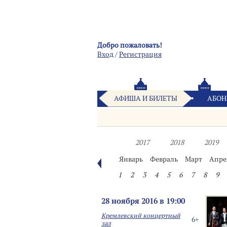
Добро пожаловать!
Вход
/
Pегистрация
АФИША И БИЛЕТЫ
АБОН
2017
2018
2019
Январь
Февраль
Март
Апре
1
2
3
4
5
6
7
8
9
28 ноября 2016 в 19:00
Кремлевский концертный
6+
зал