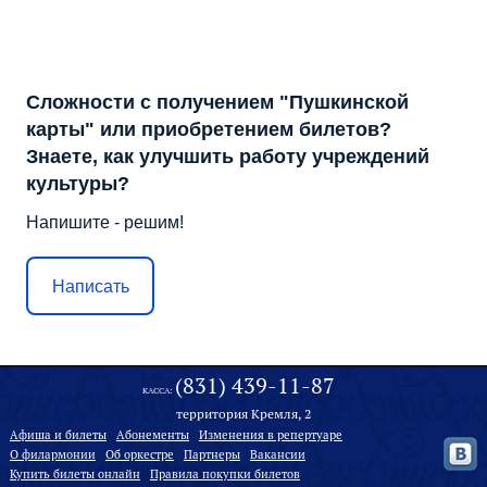
Сложности с получением "Пушкинской
карты" или приобретением билетов?
Знаете, как улучшить работу учреждений
культуры?
Напишите - решим!
Написать
(831) 439-11-87
КАССА:
территория Кремля, 2
Афиша и билеты
Абонементы
Изменения в репертуаре
О филармонии
Oб оркестре
Партнеры
Вакансии
Купить билеты онлайн
Правила покупки билетов