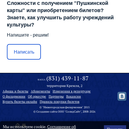
Сложности с получением "Пушкинской
карты" или приобретением билетов?
Знаете, как улучшить работу учреждений
культуры?
Напишите - решим!
Написать
(831) 439-11-87
КАССА:
территория Кремля, 2
Афиша и билеты
Абонементы
Изменения в репертуаре
О филармонии
Oб оркестре
Партнеры
Вакансии
Купить билеты онлайн
Правила покупки билетов
© "Нижегородская филармония" 2015
©
Создание сайта
ООО "
СолидСайт
", 2008-2026
Мы используем cookie.
Соглашение об