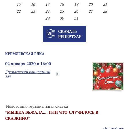
15
16
17
18
19
20
21
22
23
24
25
26
27
28
29
30
31
СКАЧАТЬ
РЕПЕРТУАР
КРЕМЛЁВСКАЯ ЁЛКА
02 января 2020 в 16:00
Кремлевский концертный
0+
зал
Новогодняя музыкальная сказка
"МЫШКА БЕЖАЛА..., ИЛИ ЧТО СЛУЧИЛОСЬ В
СКАЗКИНО"
Подробнее