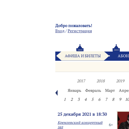
Добро пожаловать!
Вход
/
Pегистрация
АФИША И БИЛЕТЫ
АБОН
2017
2018
2019
Январь
Февраль
Март
Апре
1
2
3
4
5
6
7
8
9
10
25 декабря 2021 в 18:30
Кремлевский концертный
6+
зал