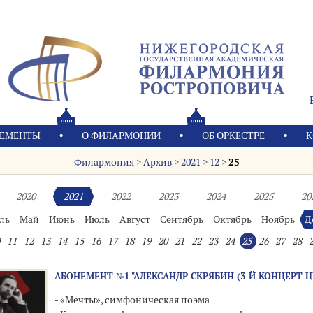
ЕМЕНТЫ
О ФИЛАРМОНИИ
OБ ОРКЕСТРЕ
К
Филармония
>
Архив
>
2021
>
12
>
25
2020
2021
2022
2023
2024
2025
20
ль
Май
Июнь
Июль
Август
Сентябрь
Октябрь
Ноябрь
Д
11
12
13
14
15
16
17
18
19
20
21
22
23
24
25
26
27
28
АБОНЕМЕНТ №1 "АЛЕКСАНДР СКРЯБИН (3-Й КОНЦЕРТ 
- «Мечты», симфоническая поэма