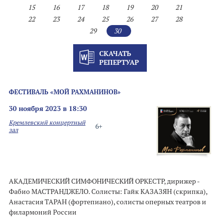
15
16
17
18
19
20
21
22
23
24
25
26
27
28
29
30
СКАЧАТЬ
РЕПЕРТУАР
ФЕСТИВАЛЬ «МОЙ РАХМАНИНОВ»
30 ноября 2023 в 18:30
Кремлевский концертный
6+
зал
АКАДЕМИЧЕСКИЙ СИМФОНИЧЕСКИЙ ОРКЕСТР, дирижер -
Фабио МАСТРАНДЖЕЛО. Солисты: Гайк КАЗАЗЯН (скрипка),
Анастасия ТАРАН (фортепиано), солисты оперных театров и
филармоний России