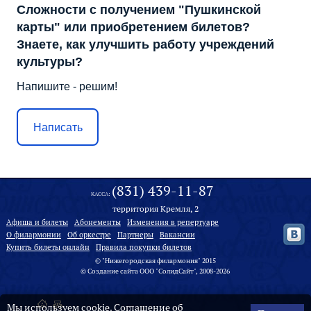
Сложности с получением "Пушкинской
карты" или приобретением билетов?
Знаете, как улучшить работу учреждений
культуры?
Напишите - решим!
Написать
(831) 439-11-87
КАССА:
территория Кремля, 2
Афиша и билеты
Абонементы
Изменения в репертуаре
О филармонии
Oб оркестре
Партнеры
Вакансии
Купить билеты онлайн
Правила покупки билетов
© "Нижегородская филармония" 2015
©
Создание сайта
ООО "
СолидСайт
", 2008-2026
Мы используем cookie.
Соглашение об