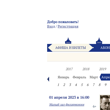
Добро пожаловать!
Вход
/
Pегистрация
АФИША И БИЛЕТЫ
АБОН
2017
2018
2019
Январь
Февраль
Март
Апре
1
2
3
4
5
6
7
8
9
01 апреля 2023 в 16:00
Малый зал филармонии
6+