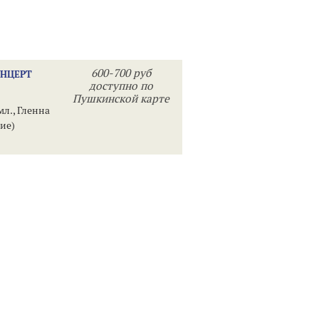
600-700 руб
ОНЦЕРТ
доступно по
Пушкинской карте
л., Гленна
ие)