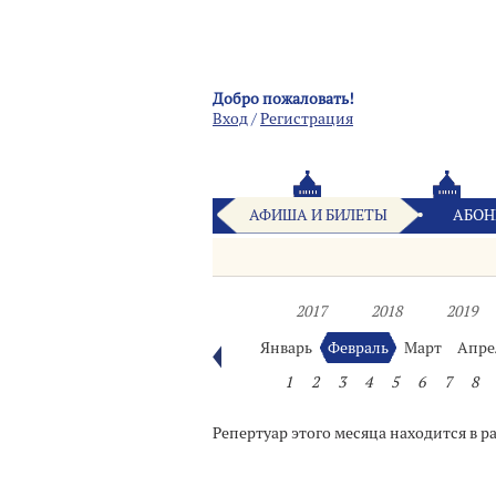
Добро пожаловать!
Вход
/
Pегистрация
АФИША И БИЛЕТЫ
АБОН
2017
2018
2019
Январь
Февраль
Март
Апре
1
2
3
4
5
6
7
8
Репертуар этого месяца находится в р