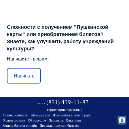
Сложности с получением "Пушкинской
карты" или приобретением билетов?
Знаете, как улучшить работу учреждений
культуры?
Напишите - решим!
Написать
(831) 439-11-87
КАССА:
территория Кремля, 2
Афиша и билеты
Абонементы
Изменения в репертуаре
О филармонии
Oб оркестре
Партнеры
Вакансии
Купить билеты онлайн
Правила покупки билетов