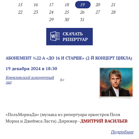
15
16
17
18
19
20
21
22
23
24
25
26
27
28
29
30
31
СКАЧАТЬ
РЕПЕРТУАР
АБОНЕМЕНТ №22-А «ДО 16 И СТАРШЕ» (2-Й КОНЦЕРТ ЦИКЛА)
19 декабря 2024 в 18:30
Кремлевский концертный
6+
зал
«ПольМориаДа» (музыка из репертуара оркестров Поля
Мориа и Джеймса Ласта). Дирижер -
ДМИТРИЙ ВАСИЛЬЕВ
Подробнее