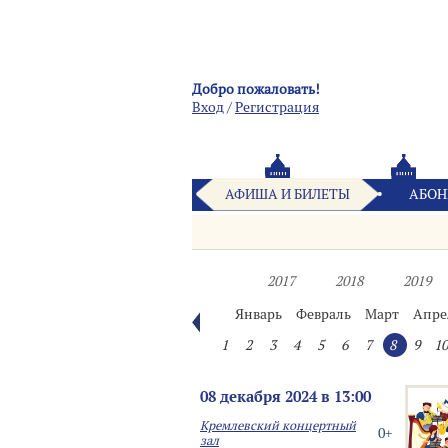
Добро пожаловать!
Вход
/
Pегистрация
АФИША И БИЛЕТЫ
АБОН
2017
2018
2019
Январь
Февраль
Март
Апре
1
2
3
4
5
6
7
8
9
10
08 декабря 2024 в 13:00
Кремлевский концертный
0+
зал