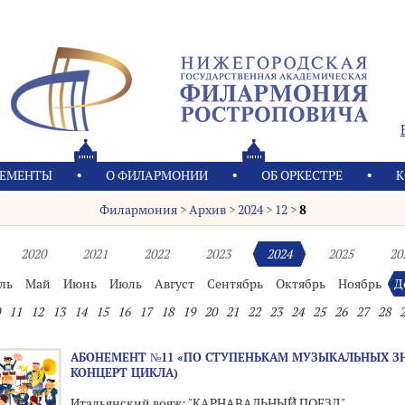
ЕМЕНТЫ
О ФИЛАРМОНИИ
OБ ОРКЕСТРЕ
К
Филармония
>
Архив
>
2024
>
12
>
8
2020
2021
2022
2023
2024
2025
20
ль
Май
Июнь
Июль
Август
Сентябрь
Октябрь
Ноябрь
Д
11
12
13
14
15
16
17
18
19
20
21
22
23
24
25
26
27
28
АБОНЕМЕНТ №11 «ПО СТУПЕНЬКАМ МУЗЫКАЛЬНЫХ ЗН
КОНЦЕРТ ЦИКЛА)
Итальянский вояж: "КАРНАВАЛЬНЫЙ ПОЕЗД"