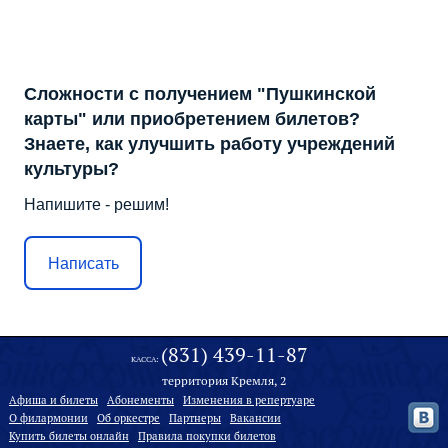
Сложности с получением "Пушкинской
карты" или приобретением билетов?
Знаете, как улучшить работу учреждений
культуры?
Напишите - решим!
Написать
(831) 439-11-87
КАССА:
территория Кремля, 2
Афиша и билеты
Абонементы
Изменения в репертуаре
О филармонии
Oб оркестре
Партнеры
Вакансии
Купить билеты онлайн
Правила покупки билетов