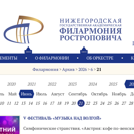
ЕМЕНТЫ
О ФИЛАРМОНИИ
OБ ОРКЕСТРЕ
К
Филармония
>
Архив
>
2026
>
6
>
21
2020
2021
2022
2023
2024
2025
20
ль
Май
Июнь
Июль
Август
Сентябрь
Октябрь
Ноябрь
Д
10
11
12
13
14
15
16
17
18
19
20
21
22
23
24
25
26
27
28
V ФЕСТИВАЛЬ «МУЗЫКА НАД ВОЛГОЙ»
Симфонические странствия. «Австрия: кофе по-венск