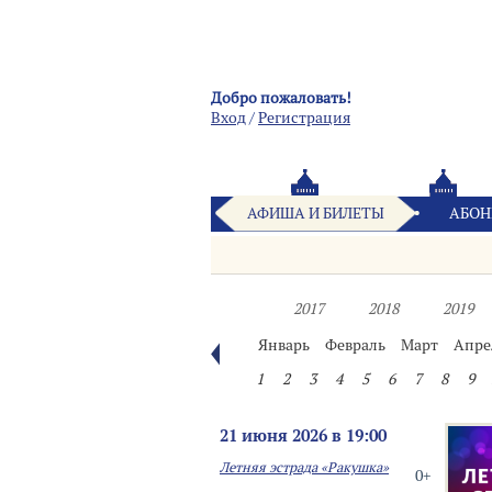
Добро пожаловать!
Вход
/
Pегистрация
АФИША И БИЛЕТЫ
АБОН
2017
2018
2019
Январь
Февраль
Март
Апре
1
2
3
4
5
6
7
8
9
21 июня 2026 в 19:00
Летняя эстрада «Ракушка»
0+