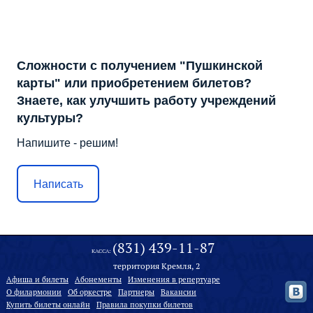
Сложности с получением "Пушкинской
карты" или приобретением билетов?
Знаете, как улучшить работу учреждений
культуры?
Напишите - решим!
Написать
(831) 439-11-87
КАССА:
территория Кремля, 2
Афиша и билеты
Абонементы
Изменения в репертуаре
О филармонии
Oб оркестре
Партнеры
Вакансии
Купить билеты онлайн
Правила покупки билетов