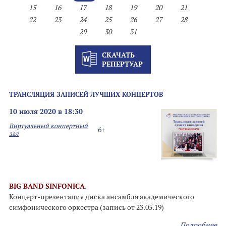
15
16
17
18
19
20
21
22
23
24
25
26
27
28
29
30
31
СКАЧАТЬ
РЕПЕРТУАР
ТРАНСЛЯЦИЯ ЗАПИСЕЙ ЛУЧШИХ КОНЦЕРТОВ
10 июля 2020 в 18:30
Виртуальный концертный
6+
зал
BIG BAND SINFONICA
.
Концерт-презентация диска ансамбля академического
симфонического оркестра (запись от 23.05.19)
Подробнее