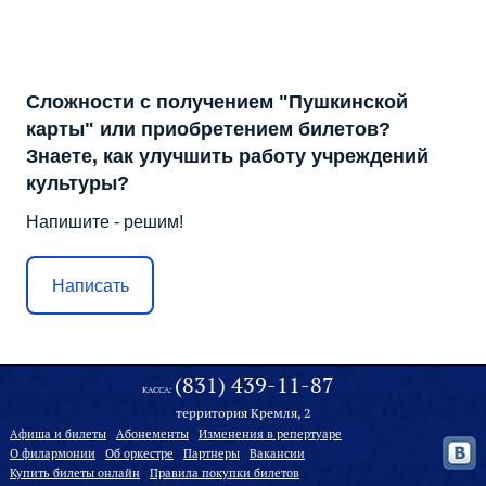
Сложности с получением "Пушкинской
карты" или приобретением билетов?
Знаете, как улучшить работу учреждений
культуры?
Напишите - решим!
Написать
(831) 439-11-87
КАССА:
территория Кремля, 2
Афиша и билеты
Абонементы
Изменения в репертуаре
О филармонии
Oб оркестре
Партнеры
Вакансии
Купить билеты онлайн
Правила покупки билетов