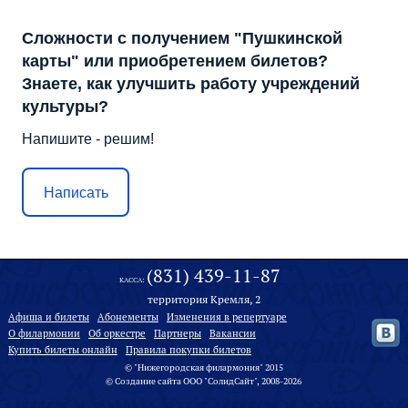
Сложности с получением "Пушкинской
карты" или приобретением билетов?
Знаете, как улучшить работу учреждений
культуры?
Напишите - решим!
Написать
(831) 439-11-87
КАССА:
территория Кремля, 2
Афиша и билеты
Абонементы
Изменения в репертуаре
О филармонии
Oб оркестре
Партнеры
Вакансии
Купить билеты онлайн
Правила покупки билетов
© "Нижегородская филармония" 2015
©
Создание сайта
ООО "
СолидСайт
", 2008-2026