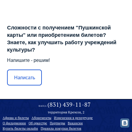
Сложности с получением "Пушкинской
карты" или приобретением билетов?
Знаете, как улучшить работу учреждений
культуры?
Напишите - решим!
Написать
(831) 439-11-87
КАССА:
территория Кремля, 2
Афиша и билеты
Абонементы
Изменения в репертуаре
О филармонии
Oб оркестре
Партнеры
Вакансии
Купить билеты онлайн
Правила покупки билетов