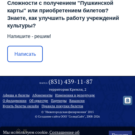
Сложности с получением "Пушкинской
карты" или приобретением билетов?
Знаете, как улучшить работу учреждений
культуры?
Напишите - решим!
Написать
(831) 439-11-87
КАССА:
территория Кремля, 2
Афиша и билеты
Абонементы
Изменения в репертуаре
О филармонии
Oб оркестре
Партнеры
Вакансии
Купить билеты онлайн
Правила покупки билетов
© "Нижегородская филармония" 2015
©
Создание сайта
ООО "
СолидСайт
", 2008-2026
Мы используем cookie.
Соглашение об