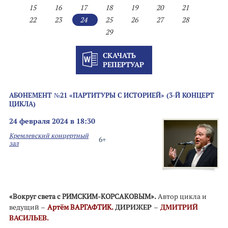
15
16
17
18
19
20
21
22
23
24
25
26
27
28
29
СКАЧАТЬ
РЕПЕРТУАР
АБОНЕМЕНТ №21 «ПАРТИТУРЫ С ИСТОРИЕЙ» (3-Й КОНЦЕРТ
ЦИКЛА)
24 февраля 2024 в 18:30
Кремлевский концертный
6+
зал
«Вокруг света с РИМСКИМ-КОРСАКОВЫМ».
Автор цикла и
ведущий
–
Артём ВАРГАФТИК.
ДИРИЖЕР –
ДМИТРИЙ
ВАСИЛЬЕВ.