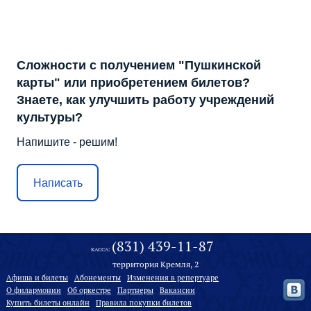
Сложности с получением "Пушкинской
карты" или приобретением билетов?
Знаете, как улучшить работу учреждений
культуры?
Напишите - решим!
Написать
(831) 439-11-87
КАССА:
территория Кремля, 2
Афиша и билеты
Абонементы
Изменения в репертуаре
О филармонии
Oб оркестре
Партнеры
Вакансии
Купить билеты онлайн
Правила покупки билетов