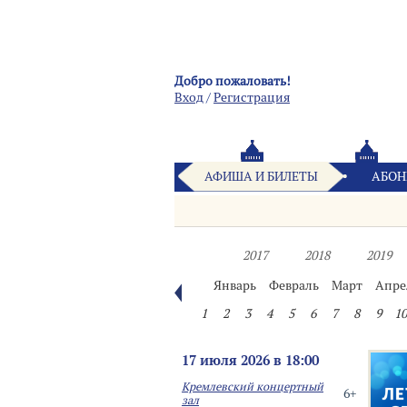
Добро пожаловать!
Вход
/
Pегистрация
АФИША И БИЛЕТЫ
АБОН
2017
2018
2019
Январь
Февраль
Март
Апре
1
2
3
4
5
6
7
8
9
10
17 июля 2026 в 18:00
Кремлевский концертный
6+
зал