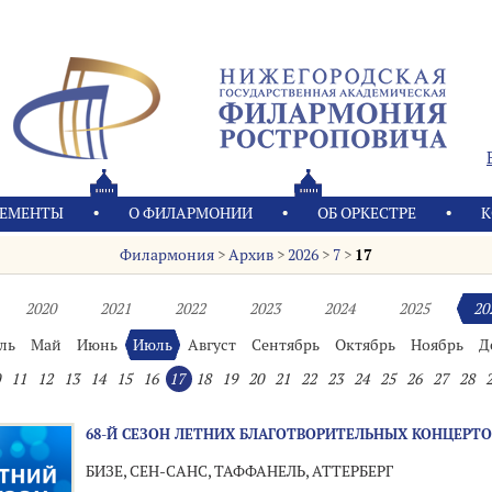
ЕМЕНТЫ
О ФИЛАРМОНИИ
OБ ОРКЕСТРЕ
К
Филармония
>
Архив
>
2026
>
7
>
17
2020
2021
2022
2023
2024
2025
20
ль
Май
Июнь
Июль
Август
Сентябрь
Октябрь
Ноябрь
Д
11
12
13
14
15
16
17
18
19
20
21
22
23
24
25
26
27
28
68-Й СЕЗОН ЛЕТНИХ БЛАГОТВОРИТЕЛЬНЫХ КОНЦЕРТО
БИЗЕ, СЕН-САНС, ТАФФАНЕЛЬ, АТТЕРБЕРГ