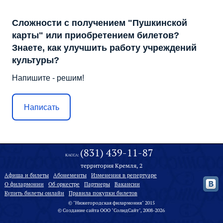
Сложности с получением "Пушкинской
карты" или приобретением билетов?
Знаете, как улучшить работу учреждений
культуры?
Напишите - решим!
Написать
(831) 439-11-87
КАССА:
территория Кремля, 2
Афиша и билеты
Абонементы
Изменения в репертуаре
О филармонии
Oб оркестре
Партнеры
Вакансии
Купить билеты онлайн
Правила покупки билетов
© "Нижегородская филармония" 2015
©
Создание сайта
ООО "
СолидСайт
", 2008-2026